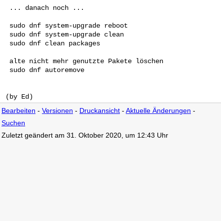
  ... danach noch ... 

  sudo dnf system-upgrade reboot

  sudo dnf system-upgrade clean

  sudo dnf clean packages 

  alte nicht mehr genutzte Pakete löschen

  sudo dnf autoremove 

Bearbeiten
-
Versionen
-
Druckansicht
-
Aktuelle Änderungen
-
Suchen
Zuletzt geändert am 31. Oktober 2020, um 12:43 Uhr